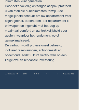
inkomsten kunt genereren.
Door deze volledig ontzorgde aanpak profiteert
u van stabiele huurinkomsten terwijl u de
mogelijkheid behoudt om uw appartement voor
eigen gebruik te benutten. Elk appartement is
ontworpen en ingericht met het oog op
maximaal comfort en aantrekkelijkheid voor
gasten, waardoor het rendement wordt
gemaximaliseerd.
De verhuur wordt professioneel beheerd,
inclusief reserveringen, schoonmaak en
onderhoud, zodat u kunt vertrouwen op een
zorgeloze en rendabele investering
Lac Bai Bonaire
11
88-115
0 - 1 - 2
1 - 2
1
1 december 2025