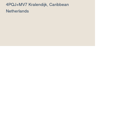
4PQJ+MV7 Kralendijk, Caribbean
Netherlands
Neem contact 
met ons op!